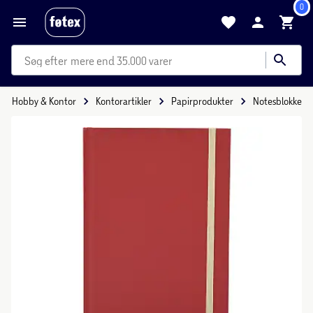
0
mere end 35.000 varer
Hobby & Kontor
Kontorartikler
Papirprodukter
Notesblokke