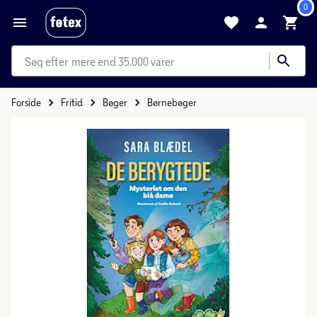
0
mere end 35.000 varer
Forside
Fritid
Bøger
Børnebøger