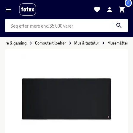
0
mere end 35.000 varer
tere & gaming
Computertilbehør
Mus & tastatur
Musemåtter