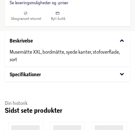
Se leveringsmuligheder og -priser
Ubegrænset returret
Byt i butik
keyboard_arrow_down
Beskrivelse
Musemåtte XXL, bordmåtte, syede kanter, stofoverflade,
sort
keyboard_arrow_down
Specifikationer
Din historik
Sidst sete produkter