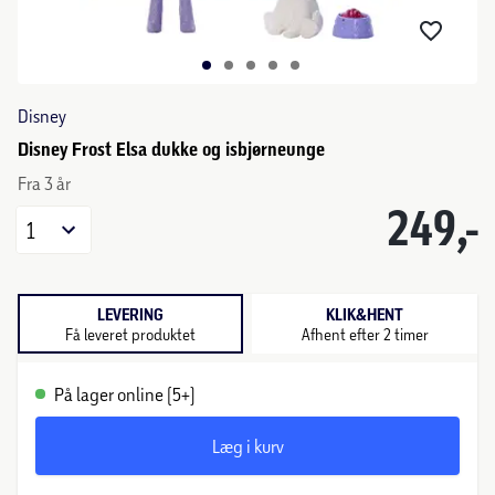
Disney
Disney Frost Elsa dukke og isbjørneunge
Fra 3 år
249,-
1
LEVERING
KLIK&HENT
Få leveret produktet
Afhent efter 2 timer
På lager online (5+)
Læg i kurv