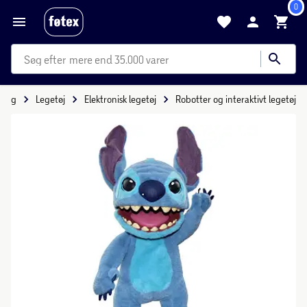
0
mere end 35.000 varer
 Leg
Legetøj
Elektronisk legetøj
Robotter og interaktivt legetøj