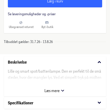
Læg i kurv
Se leveringsmuligheder og -priser
Ubegrænset returret
Byt i butik
Tilbuddet gælder: 31.7.26 - 13.8.26
keyboard_arrow_down
Beskrivelse
Lille og smart spot/batterilampe. Den er perfekt til de små
steder, hvor der mangler lys. Ved et simpelt tryk på midten
af lampen tændes eller slukkes lyset.
Bagsiden har dobbeltklæbende tape, så den kan
Læs mere
monteres stort set alle steder. Yderligere kan Dot It
monteres med magnet.
keyboard_arrow_down
Specifikationer