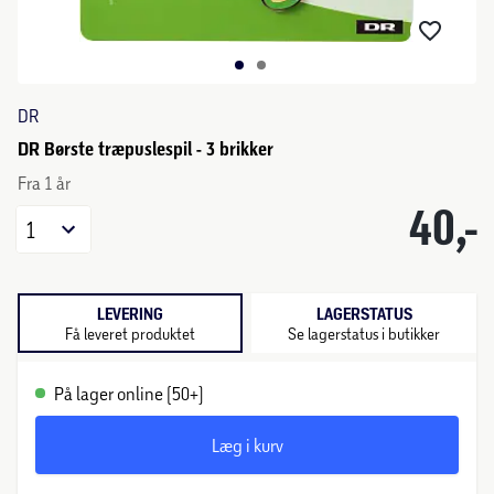
DR
DR Børste træpuslespil - 3 brikker
Fra 1 år
40,-
1
LEVERING
LAGERSTATUS
Få leveret produktet
Se lagerstatus i butikker
På lager online (50+)
Læg i kurv