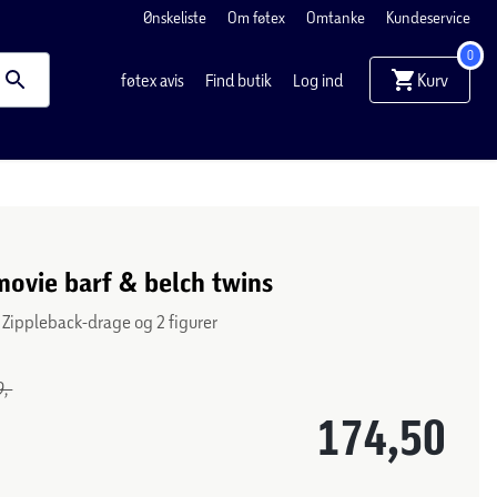
Ønskeliste
Om føtex
Omtanke
Kundeservice
0
Kurv
føtex avis
Find butik
Log ind
ovie barf & belch twins
 Zippleback-drage og 2 figurer
,-
174,50