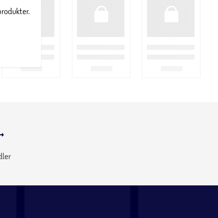
produkter.
dler