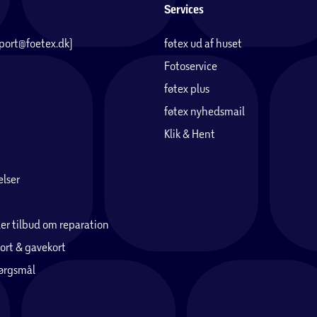
Services
pport@foetex.dk)
føtex ud af huset
Fotoservice
føtex plus
føtex nyhedsmail
Klik & Hent
lser
er tilbud om reparation
ort & gavekort
pørgsmål