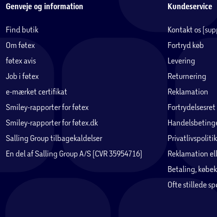
Genveje og information
Kundeservice
Find butik
Kontakt os (su
Om føtex
Fortryd køb
føtex avis
Levering
Job i føtex
Returnering
e-mærket certifikat
Reklamation
Smiley-rapporter for føtex
Fortrydelsesret
Smiley-rapporter for føtex.dk
Handelsbetinge
Salling Group tilbagekaldelser
Privatlivspolitik
En del af Salling Group A/S (CVR 35954716)
Reklamation ell
Betaling, købek
Ofte stillede s