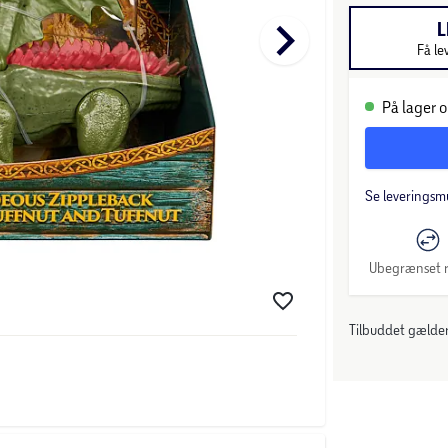
keyboard_arrow_right
L
Få le
På lager o
Se leveringsm
Ubegrænset r
Tilbuddet gælder: