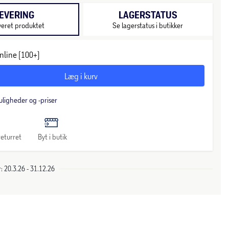
EVERING
LAGERSTATUS
veret produktet
Se lagerstatus i butikker
nline (100+)
Læg i kurv
uligheder og -priser
eturret
Byt i butik
 20.3.26 - 31.12.26