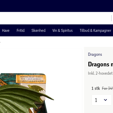
Have
Fritid
Skønhed
Vin & Spiritus
Tilbud & Kampagner
r
Dragons
Dragons m
Inkl. 2-hovedet
1 stk
Før 349
1