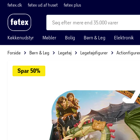
føtex.dk
føtex ud af huset
føtex plus
mere end 35.000 varer
Køkkenudstyr
Møbler
Bolig
Børn & Leg
Elektronik
Forside
Børn & Leg
Legetøj
Legetøjsfigurer
Actionfigure
Spar 
50%