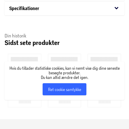
slipper en ond kraft løs, må nye og gamle Ghostbusters slå
keyboard_arrow_down
Specifikationer
sig sammen for at beskytte deres hjem og redde verden
fra en ny istid.
Din historik
Sidst sete produkter
Hvis du tillader statistiske cookies, kan vi nemt vise dig dine seneste
besøgte produkter.
Du kan altid ændre det igen.
Ret cookie samtykke