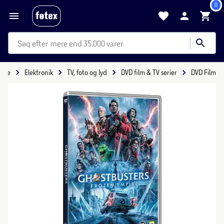
0
mere end 35.000 varer
side
Elektronik
TV, foto og lyd
DVD film & TV serier
DVD Film