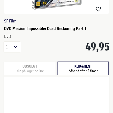
SF Film
DVD Mission Impossible: Dead Reckoning Part 1
DVD
49,95
1
UDSOLGT
KLIK&HENT
Ikke på lager online
Afhent efter 2 timer