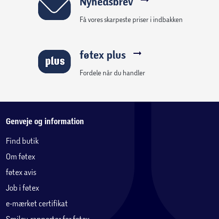
Nyhedsbrev
Få vores skarpeste priser i indbakken
føtex plus
Fordele når du handler
Genveje og information
Find butik
Om føtex
føtex avis
Job i føtex
e-mærket certifikat
Smiley-rapporter for føtex