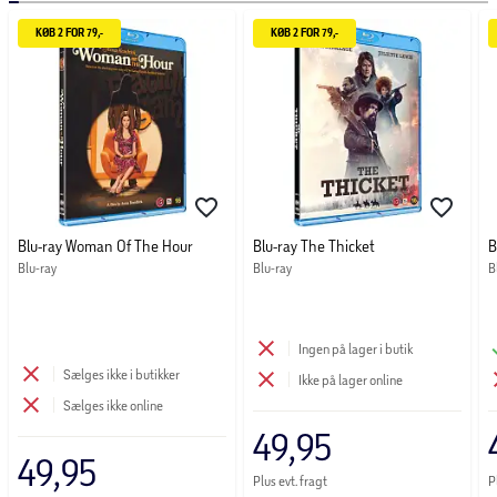
KØB 2 FOR 79,-
KØB 2 FOR 79,-
Blu-ray Woman Of The Hour
Blu-ray The Thicket
B
Blu-ray
Blu-ray
B
Ingen på lager i butik
Sælges ikke i butikker
Ikke på lager online
Sælges ikke online
49,95
49,95
Plus evt. fragt
P