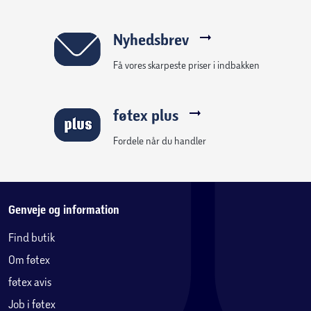
Nyhedsbrev
Få vores skarpeste priser i indbakken
føtex plus
Fordele når du handler
Genveje og information
Find butik
Om føtex
føtex avis
Job i føtex