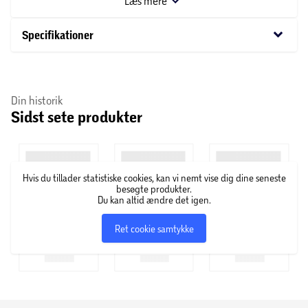
Læs mere
keyboard_arrow_down
Specifikationer
Din historik
Sidst sete produkter
Hvis du tillader statistiske cookies, kan vi nemt vise dig dine seneste
besøgte produkter.
Du kan altid ændre det igen.
Ret cookie samtykke