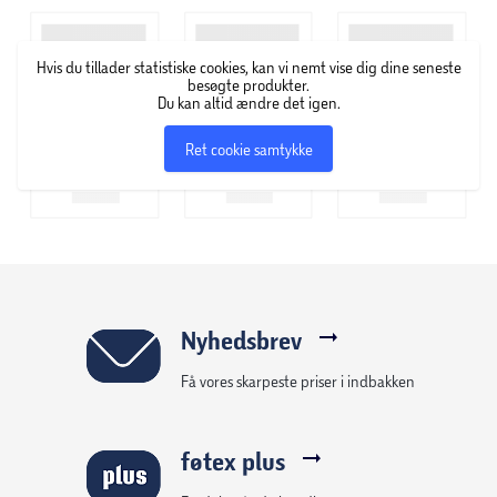
Hos Catrice Cosmetics finder du et stort udvalg af
Hvis du tillader statistiske cookies, kan vi nemt vise dig dine seneste
skønhedsprodukter – lige fra foundation, pudder,
besøgte produkter.
øjenskygge og læbestift til neglelak i alverdens farver,
Du kan altid ændre det igen.
hudpleje, makeupbørster og andre accessories.
Ret cookie samtykke
Nyhedsbrev
Få vores skarpeste priser i indbakken
føtex plus