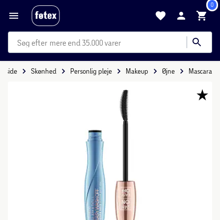
0
mere end 35.000 varer
orside
Skønhed
Personlig pleje
Makeup
Øjne
Mascara