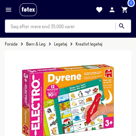
0
mere end 35.000 varer
Forside
Børn & Leg
Legetøj
Kreativt legetøj