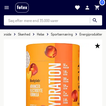
0
mere end 35.000 varer
Forside
Skønhed
Helse
Sportsernæring
Energiprodukter