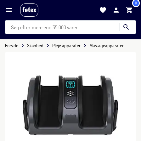
0
mere end 35.000 varer
Forside
Skønhed
Pleje apparater
Massageapparater