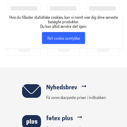
Vælg mellem 3 programmer med 2 massagemønstre og
Hvis du tillader statistiske cookies, kan vi nemt vise dig dine seneste
luftkompression. Med varme- og timerfunktion.
besøgte produkter.
Du kan altid ændre det igen.
Størrelse: 54,5 x 38,5 x 23 cm
Ret cookie samtykke
Nyhedsbrev
Få vores skarpeste priser i indbakken
føtex plus