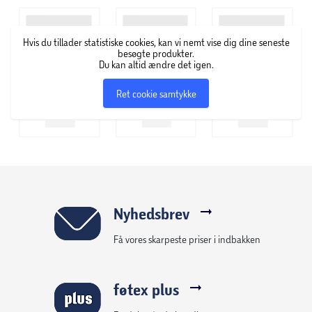
inden for kosmetik, og brandet er fortsat kendt for sin
innovative produktudvikling.
Hvis du tillader statistiske cookies, kan vi nemt vise dig dine seneste
besøgte produkter.
Du kan altid ændre det igen.
Ret cookie samtykke
Nyhedsbrev
Få vores skarpeste priser i indbakken
føtex plus