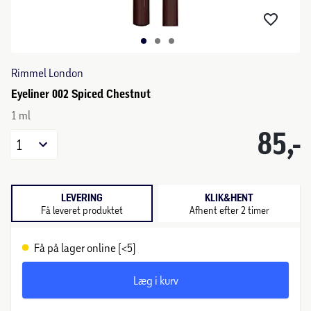
Rimmel London
Eyeliner 002 Spiced Chestnut
1 ml
85,-
1
LEVERING
KLIK&HENT
Få leveret produktet
Afhent efter 2 timer
Få på lager online (<5)
Læg i kurv