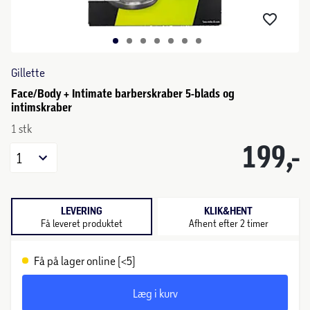
Gillette
Face/Body + Intimate barberskraber 5-blads og
intimskraber
1 stk
199,-
1
LEVERING
KLIK&HENT
Få leveret produktet
Afhent efter 2 timer
Få på lager online (<5)
Læg i kurv