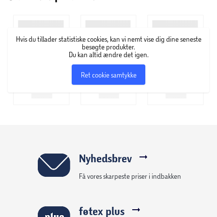
Gillette har udviklet barberprodukter siden starten af
1900-tallet. Det hele begyndte med
Hvis du tillader statistiske cookies, kan vi nemt vise dig dine seneste
engangsbarberbladet og har siden udviklet sig til både
besøgte produkter.
innovative barberskrabere, skånsomme barberblade og
Du kan altid ændre det igen.
forskellige plejeprodukter til brug både før, under og efter
Ret cookie samtykke
barbering. Gillette står blandt andet for mærkerne Labs,
King C. Gillette, Venus og Satin Care.
Nyhedsbrev
Få vores skarpeste priser i indbakken
føtex plus