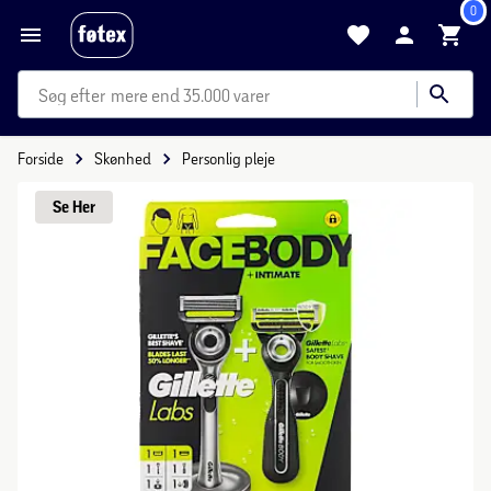
0
mere end 35.000 varer
Forside
Skønhed
Personlig pleje
Se 
Her