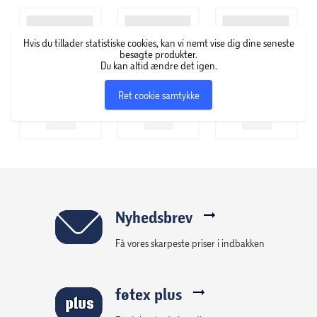
Om Catrice Cosmetics
Hvis du tillader statistiske cookies, kan vi nemt vise dig dine seneste
Hos Catrice Cosmetics finder du et stort udvalg af
besøgte produkter.
skønhedsprodukter – lige fra foundation, pudder,
Du kan altid ændre det igen.
øjenskygge og læbestift til neglelak i alverdens farver,
Ret cookie samtykke
hudpleje, makeupbørster og andre accessories.
Nyhedsbrev
Få vores skarpeste priser i indbakken
føtex plus