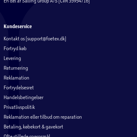
En del af Salling Group A/S (CVR 35954716)
Kundeservice
Kontakt os (support@foetex.dk)
Fortryd køb
Levering
Returnering
Reklamation
Fortrydelsesret
Handelsbetingelser
Privatlivspolitik
Reklamation eller tilbud om reparation
Betaling, købekort & gavekort
Ofte stillede spørgsmål