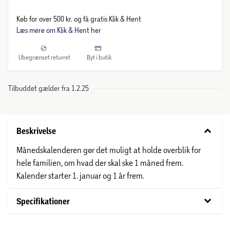
Køb for over 500 kr. og få gratis Klik & Hent
Læs mere om Klik & Hent her
Ubegrænset returret
Byt i butik
Tilbuddet gælder fra 1.2.25
keyboard_arrow_down
Beskrivelse
Månedskalenderen gør det muligt at holde overblik for
hele familien, om hvad der skal ske 1 måned frem.
Kalender starter 1. januar og 1 år frem.
keyboard_arrow_down
Specifikationer