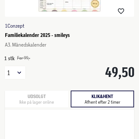
1Conzept
Familiekalender 2025 - smileys
A3. Månedskalender
1 stk
Før 99,-
49,50
1
UDSOLGT
KLIK&HENT
Ikke på lager online
Afhent efter 2 timer