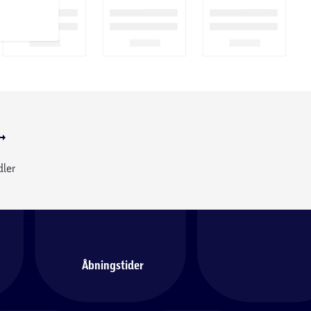
dler
Åbningstider