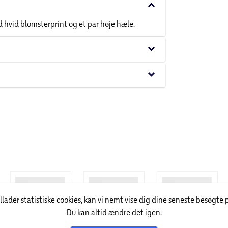
keyboard_arrow_down
d hvid blomsterprint og et par høje hæle.
keyboard_arrow_down
keyboard_arrow_down
illader statistiske cookies, kan vi nemt vise dig dine seneste besøgte 
Du kan altid ændre det igen.