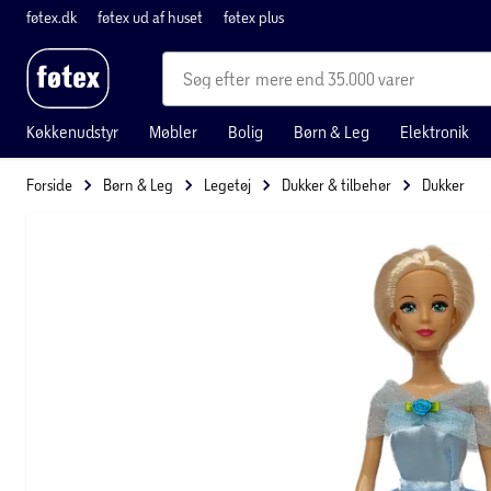
føtex.dk
føtex ud af huset
føtex plus
mere end 35.000 varer
Køkkenudstyr
Møbler
Bolig
Børn & Leg
Elektronik
Forside
Børn & Leg
Legetøj
Dukker & tilbehør
Dukker