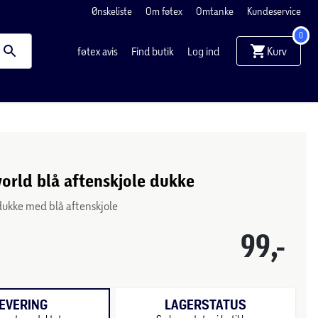
Ønskeliste
Om føtex
Omtanke
Kundeservice
0
Kurv
føtex avis
Find butik
Log ind
orld blå aftenskjole dukke
 dukke med blå aftenskjole
99,-
EVERING
LAGERSTATUS