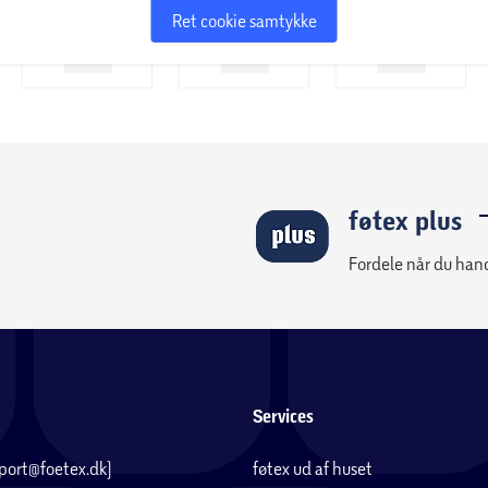
Ret cookie samtykke
føtex plus
Fordele når du han
Services
pport@foetex.dk)
føtex ud af huset