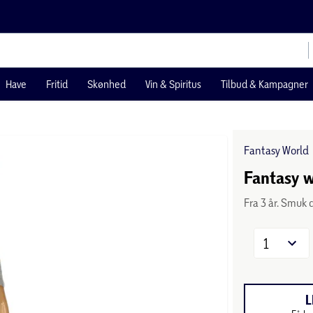
Have
Fritid
Skønhed
Vin & Spiritus
Tilbud & Kampagner
Fantasy World
Fantasy w
Fra 3 år. Smuk
1
L