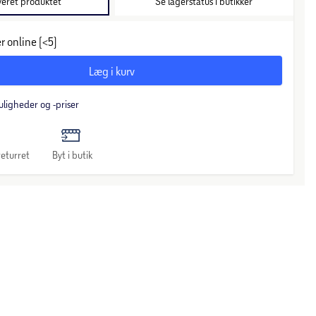
veret produktet
Se lagerstatus i butikker
r online (<5)
Læg i kurv
uligheder og -priser
eturret
Byt i butik