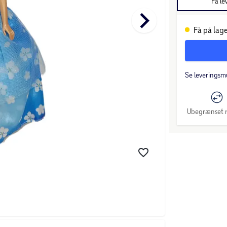
Få le
keyboard_arrow_right
Få på lage
Se leveringsm
Ubegrænset r