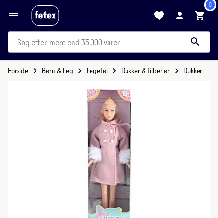
0
mere end 35.000 varer
Forside
Børn & Leg
Legetøj
Dukker & tilbehør
Dukker