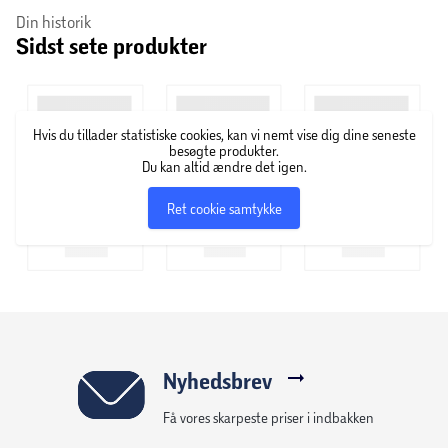
Din historik
lygter, så man også kan lege natteløb.
Sidst sete produkter
*Batterier: Bilen bruger 6 batterier i alt og
*egnet sig til børn fra 3 år og op
F.A.O. SCHWARZ®: Hylder barndommens magi ved at skabe
Hvis du tillader statistiske cookies, kan vi nemt vise dig dine seneste
unikke kvalitetsprodukter og oplevelser, der lader børn og
besøgte produkter.
Du kan altid ændre det igen.
barnet
i os alle, gå på opdagelse i kreativitetens og fantasiens
Ret cookie samtykke
land.
Nyhedsbrev
Få vores skarpeste priser i indbakken