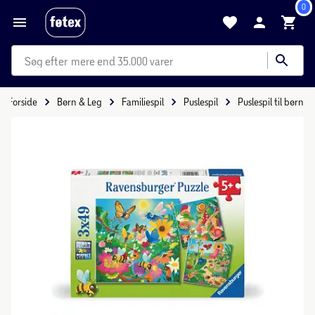
0
mere end 35.000 varer
Forside
Børn & Leg
Familiespil
Puslespil
Puslespil til børn