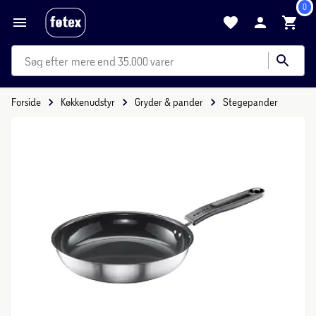
0
mere end 35.000 varer
Forside
Køkkenudstyr
Gryder & pander
Stegepander