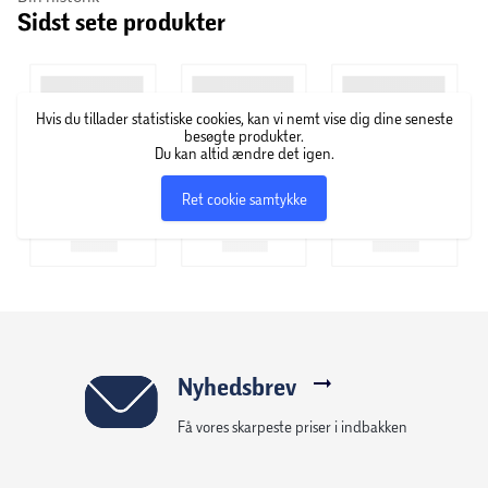
Sidst sete produkter
du blandt andet Omega-3 som premium, til sure opstød og
med magnesium.
Hvis du tillader statistiske cookies, kan vi nemt vise dig dine seneste
besøgte produkter.
Du kan altid ændre det igen.
Ret cookie samtykke
Nyhedsbrev
Få vores skarpeste priser i indbakken