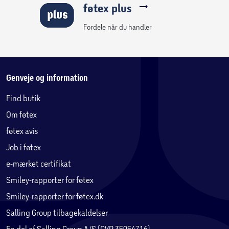
føtex plus
Fordele når du handler
Genveje og information
Find butik
Om føtex
føtex avis
Job i føtex
e-mærket certifikat
Smiley-rapporter for føtex
Smiley-rapporter for føtex.dk
Salling Group tilbagekaldelser
En del af Salling Group A/S (CVR 35954716)