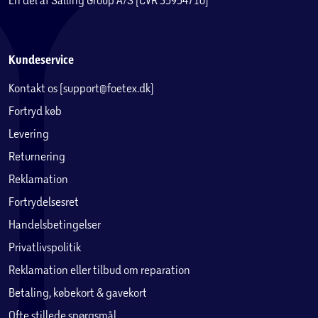
Kundeservice
Kontakt os (support@foetex.dk)
Fortryd køb
Levering
Returnering
Reklamation
Fortrydelsesret
Handelsbetingelser
Privatlivspolitik
Reklamation eller tilbud om reparation
Betaling, købekort & gavekort
Ofte stillede spørgsmål