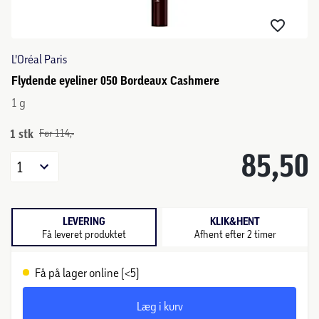
L'Oréal Paris
Flydende eyeliner 050 Bordeaux Cashmere
1 g
1 stk
Før 114,-
85,50
1
LEVERING
KLIK&HENT
Få leveret produktet
Afhent efter 2 timer
Få på lager online (<5)
Læg i kurv