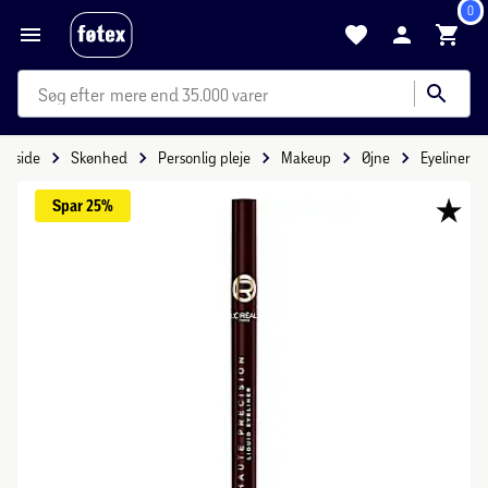
0
mere end 35.000 varer
Forside
Skønhed
Personlig pleje
Makeup
Øjne
Eyeliner
Spar 
25%