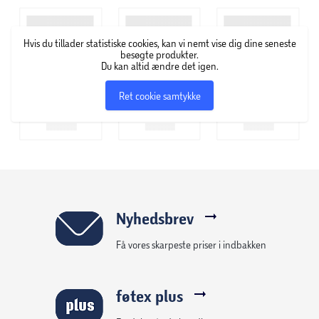
en køkkenbrand hos Mabel Williams. Hun forsøgte sig med
at blande den mørke aske fra branden med vaseline, som
Hvis du tillader statistiske cookies, kan vi nemt vise dig dine seneste
med en fin børste kunne fremhæve øjenvipper.
besøgte produkter.
Eksperimentet blev startskuddet på Maybelline New York,
Du kan altid ændre det igen.
som blev skiftet af Mabels bror, Tom Lyle Williams i 1917. I
Ret cookie samtykke
dag er Maybelline New York et af de førende makeup-
brands i over 120 lande i verden. New Yorker-filosofien er
klar og enkel; Maybelline New York har fingeren på pulsen,
og deres produkter skal sætte nye aftryk – både i
hverdagen og til de store gallafester.
Nyhedsbrev
Få vores skarpeste priser i indbakken
føtex plus