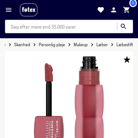
0
mere end 35.000 varer
ide
Skønhed
Personlig pleje
Makeup
Læber
Læbestift