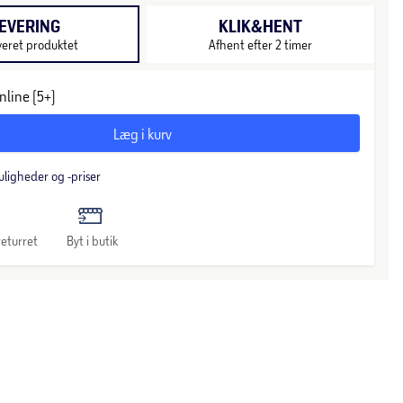
EVERING
KLIK&HENT
veret produktet
Afhent efter 2 timer
nline (5+)
Læg i kurv
uligheder og -priser
eturret
Byt i butik