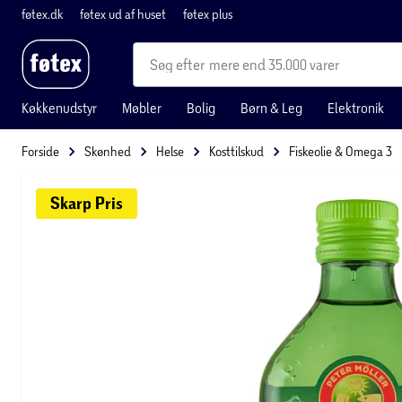
føtex.dk
føtex ud af huset
føtex plus
mere end 35.000 varer
Køkkenudstyr
Møbler
Bolig
Børn & Leg
Elektronik
Forside
Skønhed
Helse
Kosttilskud
Fiskeolie & Omega 3
Skarp 
Pris