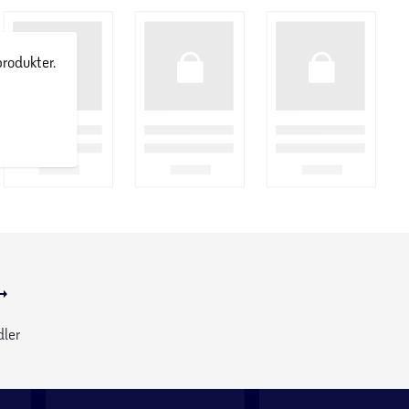
produkter.
dler