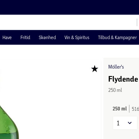
Have
Fritid
Skønhed
Vin & Spiritus
Tilbud & Kampagner
Möller's
Flydende
250 ml
250 ml
516
1