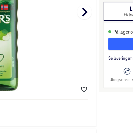
keyboard_arrow_right
L
Få le
På lager o
Se leveringsm
Ubegrænset r