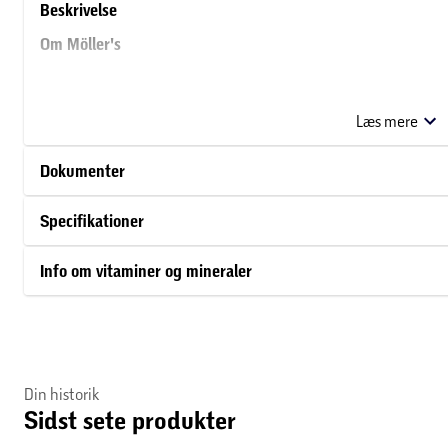
Beskrivelse
Om Möller's
Den norske apoteker Peter Möller opfandt den moderne metode t
metoden løbende blev forbedret og udviklet på, og udover den k
Læs mere
smagsvarianter samt som kapsler.
Dokumenter
Specifikationer
Info om vitaminer og mineraler
Din historik
Sidst sete produkter