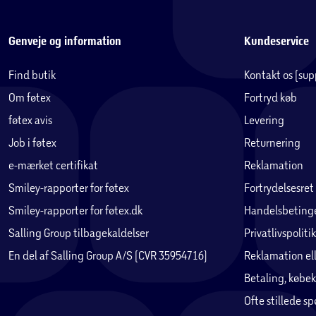
Genveje og information
Kundeservice
Find butik
Kontakt os (su
Om føtex
Fortryd køb
føtex avis
Levering
Job i føtex
Returnering
e-mærket certifikat
Reklamation
Smiley-rapporter for føtex
Fortrydelsesret
Smiley-rapporter for føtex.dk
Handelsbetinge
Salling Group tilbagekaldelser
Privatlivspolitik
En del af Salling Group A/S (CVR 35954716)
Reklamation ell
Betaling, købek
Ofte stillede s