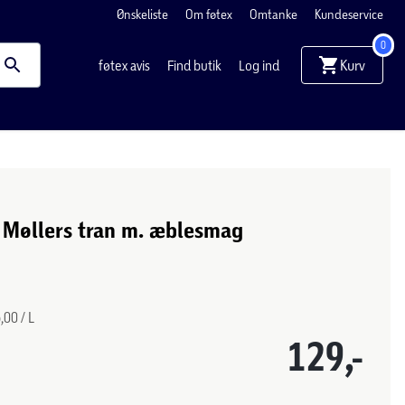
Ønskeliste
Om føtex
Omtanke
Kundeservice
0
Kurv
føtex avis
Find butik
Log ind
 Møllers tran m. æblesmag
,00 / L
129,-