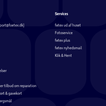
Services
pport@foetex.dk)
føtex ud af huset
Fotoservice
føtex plus
føtex nyhedsmail
Klik & Hent
lser
er tilbud om reparation
ort & gavekort
pørgsmål