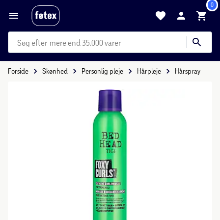
0
mere end 35.000 varer
Forside
Skønhed
Personlig pleje
Hårpleje
Hårspray