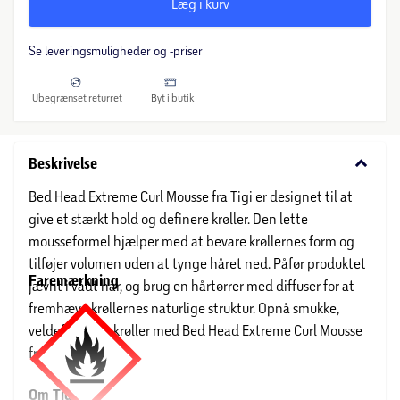
Læg i kurv
Se leveringsmuligheder og -priser
Ubegrænset returret
Byt i butik
keyboard_arrow_down
Beskrivelse
Bed Head Extreme Curl Mousse fra Tigi er designet til at
give et stærkt hold og definere krøller. Den lette
mousseformel hjælper med at bevare krøllernes form og
tilføjer volumen uden at tynge håret ned. Påfør produktet
Faremærkning
jævnt i vådt hår, og brug en hårtørrer med diffuser for at
fremhæve krøllernes naturlige struktur. Opnå smukke,
veldefinerede krøller med Bed Head Extreme Curl Mousse
fra Tigi.
Om Tigi