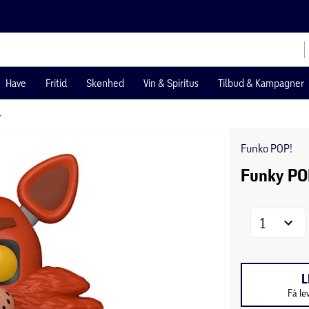
Have
Fritid
Skønhed
Vin & Spiritus
Tilbud & Kampagner
r
Funko POP!
Funky PO
1
L
Få le