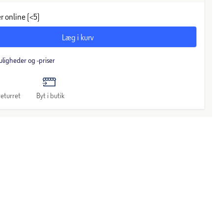
r online (<5)
Læg i kurv
uligheder og -priser
eturret
Byt i butik