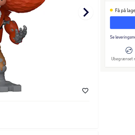
keyboard_arrow_right
Få på lage
Se leveringsm
Ubegrænset r