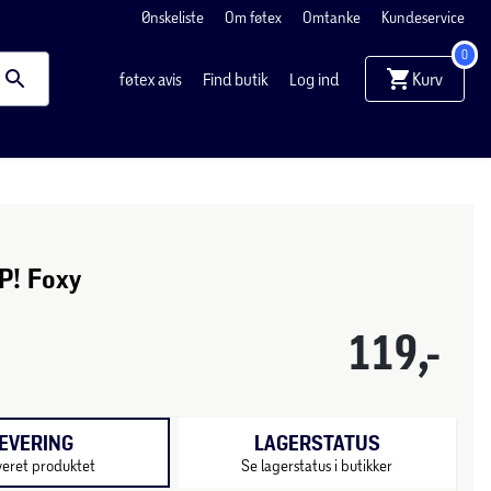
Ønskeliste
Om føtex
Omtanke
Kundeservice
0
Kurv
føtex avis
Find butik
Log ind
P! Foxy
119,-
EVERING
LAGERSTATUS
veret produktet
Se lagerstatus i butikker