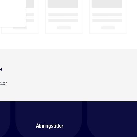
dler
Åbningstider