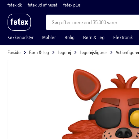
føtex.dk
føtex ud af huset
føtex plus
mere end 35.000 varer
Køkkenudstyr
Møbler
Bolig
Børn & Leg
Elektronik
Forside
Børn & Leg
Legetøj
Legetøjsfigurer
Actionfigure