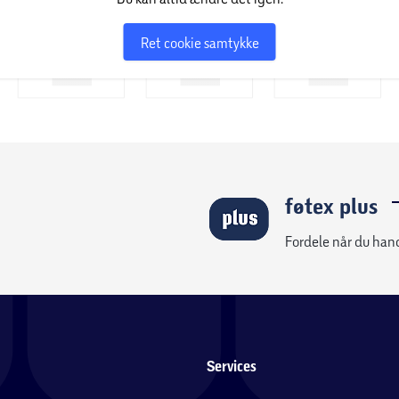
Ret cookie samtykke
føtex plus
Fordele når du han
Services