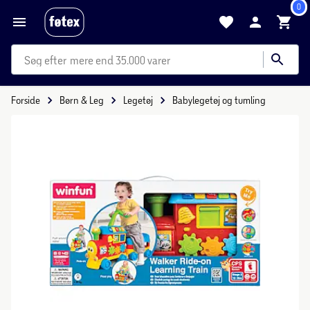
0
mere end 35.000 varer
Forside
Børn & Leg
Legetøj
Babylegetøj og tumling