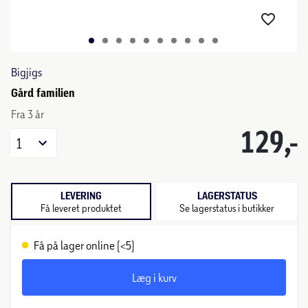
Bigjigs
Gård familien
Fra 3 år
129,-
1
LEVERING
LAGERSTATUS
Få leveret produktet
Se lagerstatus i butikker
Få på lager online (<5)
Læg i kurv