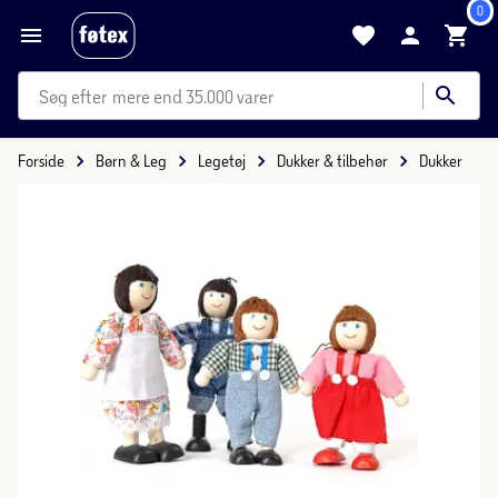
0
mere end 35.000 varer
Forside
Børn & Leg
Legetøj
Dukker & tilbehør
Dukker