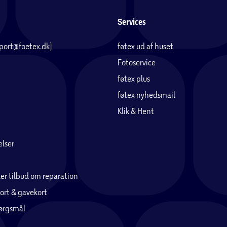
Services
pport@foetex.dk)
føtex ud af huset
Fotoservice
føtex plus
føtex nyhedsmail
Klik & Hent
lser
er tilbud om reparation
ort & gavekort
pørgsmål