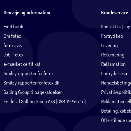
Genveje og information
Kundeservice
Find butik
Kontakt os (su
Om føtex
Fortryd køb
føtex avis
Levering
Job i føtex
Returnering
e-mærket certifikat
Reklamation
Smiley-rapporter for føtex
Fortrydelsesret
Smiley-rapporter for føtex.dk
Handelsbetinge
Salling Group tilbagekaldelser
Privatlivspolitik
En del af Salling Group A/S (CVR 35954716)
Reklamation ell
Betaling, købek
Ofte stillede s