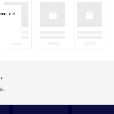
produkter.
dler