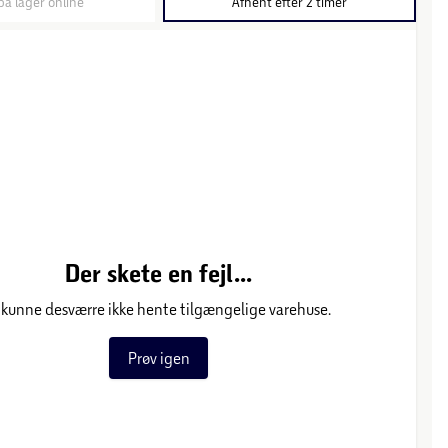
på lager online
Afhent efter 2 timer
Der skete en fejl...
 kunne desværre ikke hente tilgængelige varehuse.
Prøv igen