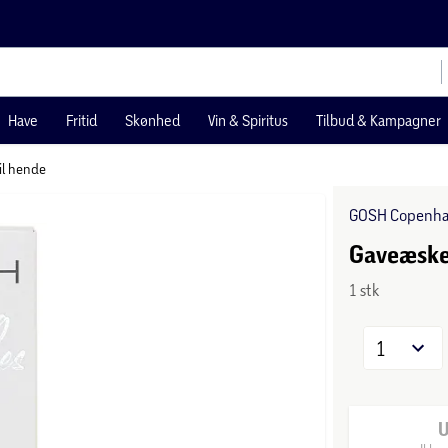
Have
Fritid
Skønhed
Vin & Spiritus
Tilbud & Kampagner
il hende
GOSH Copenh
Gaveæske
1 stk
1