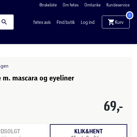
Ønskeliste
Om føtex
Omtanke
Kundeservice
0
Kurv
føtex avis
Find butik
Log ind
agen
 m. mascara og eyeliner
69,-
UDSOLGT
KLIK&HENT