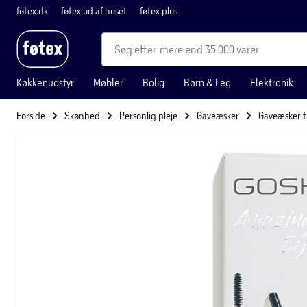
føtex.dk
føtex ud af huset
føtex plus
mere end 35.000 varer
Køkkenudstyr
Møbler
Bolig
Børn & Leg
Elektronik
Forside
Skønhed
Personlig pleje
Gaveæsker
Gaveæsker t