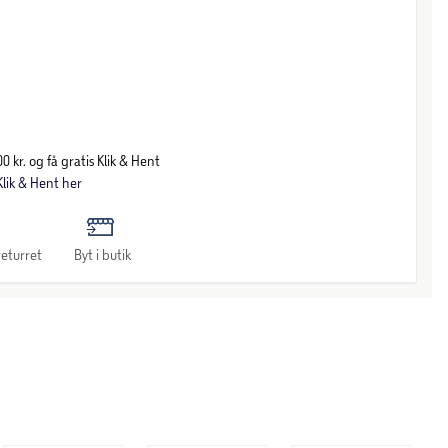
0 kr. og få gratis Klik & Hent
lik & Hent her
eturret
Byt i butik