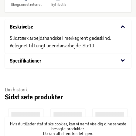
Ubegrænset returret
Byt i butik
keyboard_arrow_down
Beskrivelse
Slidstærk arbejdshandske i mørkegrønt gedeskind.
Velegnet til tungt udendørsarbejde. Str.10
keyboard_arrow_down
Specifikationer
Din historik
Sidst sete produkter
Hvis du tillader statistiske cookies, kan vi nemt vise dig dine seneste
besøgte produkter.
Du kan altid ændre det igen.