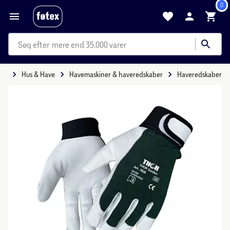
0
mere end 35.000 varer
ide
Hus & Have
Havemaskiner & haveredskaber
Haveredskaber