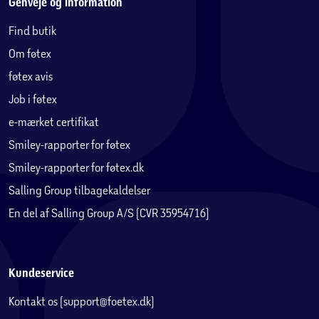
Genveje og information
Find butik
Om føtex
føtex avis
Job i føtex
e-mærket certifikat
Smiley-rapporter for føtex
Smiley-rapporter for føtex.dk
Salling Group tilbagekaldelser
En del af Salling Group A/S (CVR 35954716)
Kundeservice
Kontakt os (support@foetex.dk)