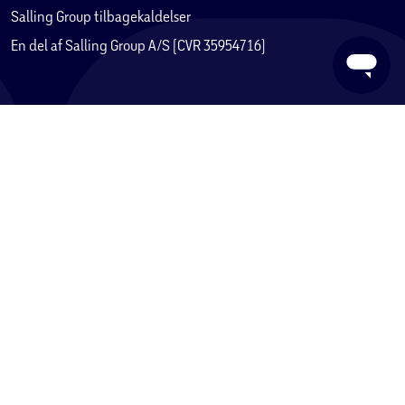
Salling Group tilbagekaldelser
En del af Salling Group A/S (CVR 35954716)
Kundeservice
Kontakt os (support@foetex.dk)
Fortryd køb
Levering
Returnering
Reklamation
Fortrydelsesret
Handelsbetingelser
Privatlivspolitik
Reklamation eller tilbud om reparation