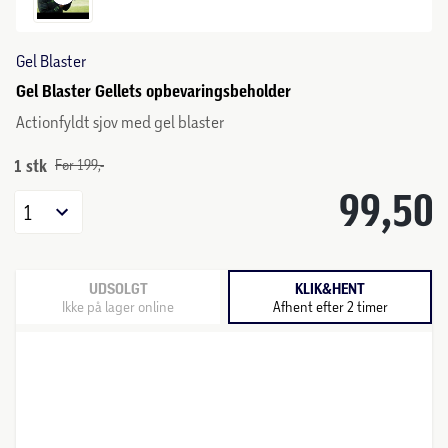
Gel Blaster
Gel Blaster Gellets opbevaringsbeholder
Actionfyldt sjov med gel blaster
1 stk
Før 199,-
99,50
1
UDSOLGT
KLIK&HENT
Ikke på lager online
Afhent efter 2 timer