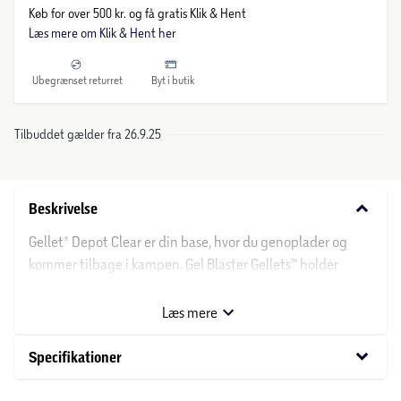
Køb for over 500 kr. og få gratis Klik & Hent
Læs mere om Klik & Hent her
Ubegrænset returret
Byt i butik
Tilbuddet gælder fra 26.9.25
keyboard_arrow_down
Beskrivelse
Gellet® Depot Clear er din base, hvor du genoplader og
kommer tilbage i kampen. Gel Blaster Gellets™ holder
ubegrænset, hvis de ikke har været i kontakt med vand. De
kan derimod holde op til 3 måneder, hvis de ligger i vand.
Læs mere
De udvider sig til ti gange deres størrelse, når de har været
nedsænket i vand.
keyboard_arrow_down
Specifikationer
Når du er klar til at spille, skal du bruge det indbyggede