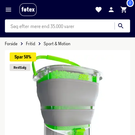
0
mere end 35.000 varer
Forside
Fritid
Sport & Motion
Spar 
50%
Rest
Salg