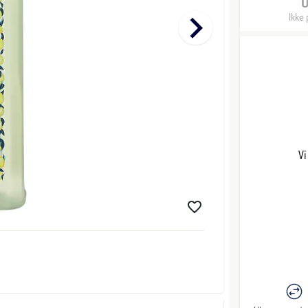
keyboard_arrow_right
Ikke 
Vi