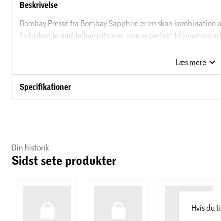
Beskrivelse
Bombay Pressé fra Bombay Sapphire er en skøn kombination a
forfriskende middelhavscitroner, som er perfekt til sommercock
champagne, mynteblade og sukkersirup som velkomstdrink, og
Læs mere
Om Bombay Sapphire
Specifikationer
De forskellige gin produkter hos Bombay Sapphire er alle base
tilbage til 1761, skabt af Thomas Dakin Warrington. Opskriften
sammensætninger, som tilsammen skaber den aromatiske og 
Din historik
Sidst sete produkter
Hvis du t