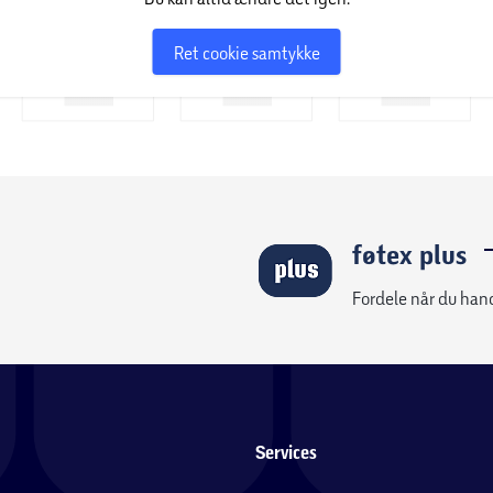
Ret cookie samtykke
føtex plus
Fordele når du han
Services