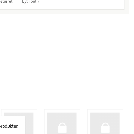
eturret
Byt i butik
produkter.