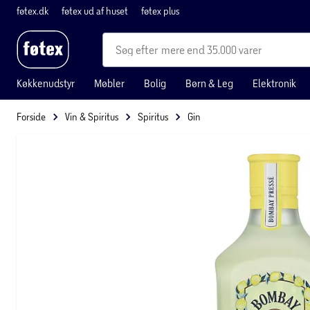
føtex.dk
føtex ud af huset
føtex plus
mere end 35.000 varer
Køkkenudstyr
Møbler
Bolig
Børn & Leg
Elektronik
Forside
Vin & Spiritus
Spiritus
Gin