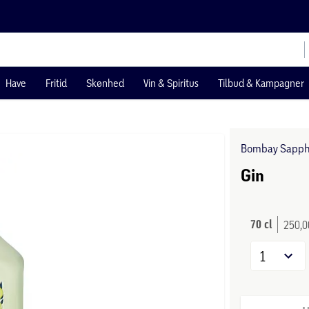
Have
Fritid
Skønhed
Vin & Spiritus
Tilbud & Kampagner
Bombay Sapph
Gin
70 cl
250,00
1