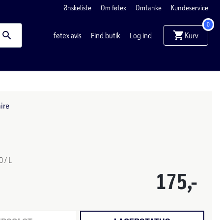
Ønskeliste
Om føtex
Omtanke
Kundeservice
0
Kurv
føtex avis
Find butik
Log ind
ire
 / L
175,-