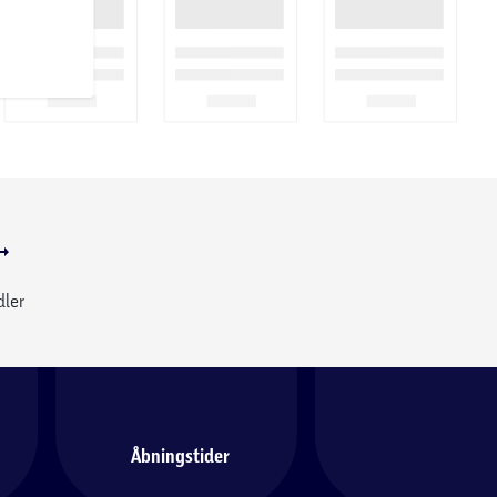
dler
Åbningstider