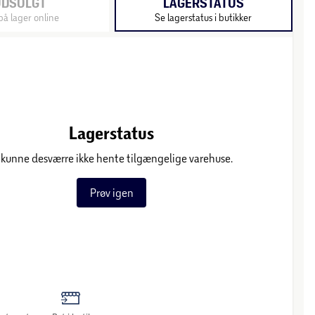
UDSOLGT
LAGERSTATUS
på lager online
Se lagerstatus i butikker
Lagerstatus
 kunne desværre ikke hente tilgængelige varehuse.
Prøv igen