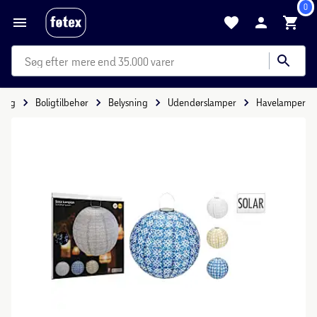
0
mere end 35.000 varer
olig
Boligtilbehør
Belysning
Udendørslamper
Havelamper