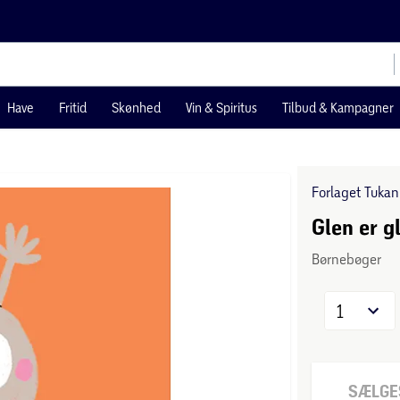
Have
Fritid
Skønhed
Vin & Spiritus
Tilbud & Kampagner
Forlaget Tukan
Glen er g
Børnebøger
1
SÆLGES