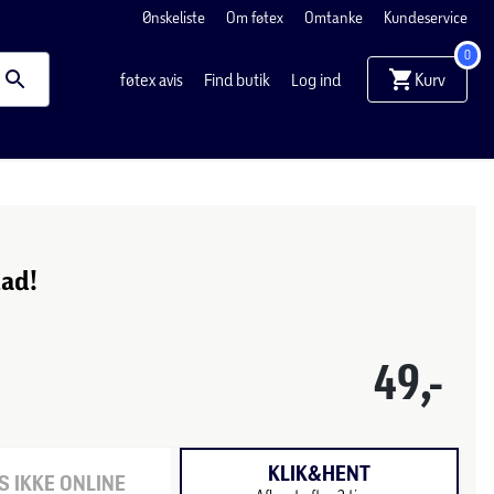
Ønskeliste
Om føtex
Omtanke
Kundeservice
0
Kurv
føtex avis
Find butik
Log ind
lad!
49,-
KLIK&HENT
 IKKE ONLINE