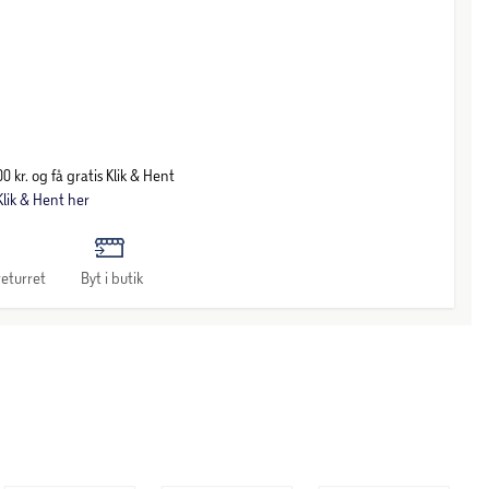
0 kr. og få gratis Klik & Hent
lik & Hent her
eturret
Byt i butik