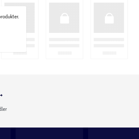
produkter.
dler