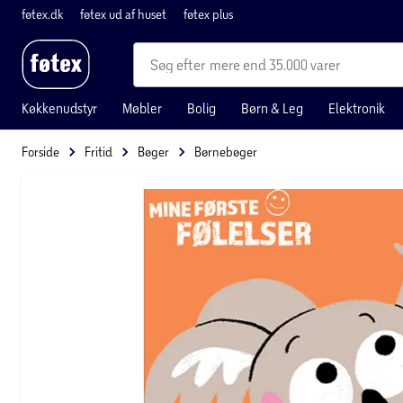
føtex.dk
føtex ud af huset
føtex plus
mere end 35.000 varer
Køkkenudstyr
Møbler
Bolig
Børn & Leg
Elektronik
Forside
Fritid
Bøger
Børnebøger