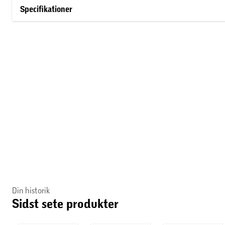
glad, trist, bange.
Specifikationer
Din historik
Sidst sete produkter