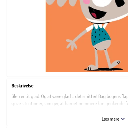
Beskrivelse
Glen er tit glad. Og at være glad ... det smitter! Bag bogens f
sjove situationer, som gør, at barnet nemmere kan genkende f
med barnet om følelser! Små børn har også store følelser. I de
sig på humor. Her er sjove, overdrevne tegninger i fjollede sit
Læs mere
barnets verden.Der er fire forskellige titler, hvor følgende føle