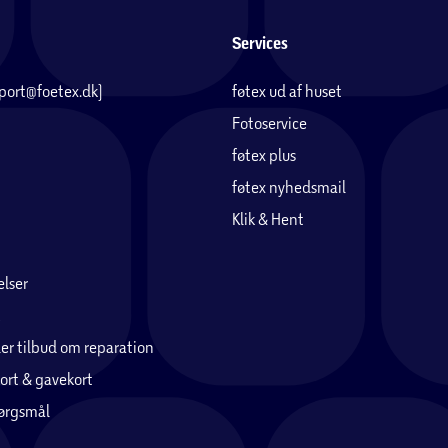
Services
pport@foetex.dk)
føtex ud af huset
Fotoservice
føtex plus
føtex nyhedsmail
Klik & Hent
lser
er tilbud om reparation
ort & gavekort
pørgsmål