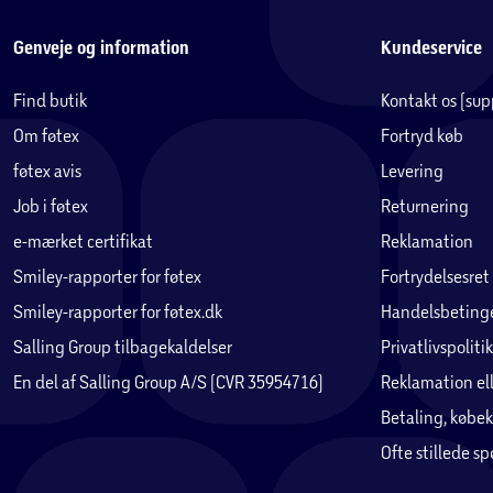
Genveje og information
Kundeservice
Find butik
Kontakt os (su
Om føtex
Fortryd køb
føtex avis
Levering
Job i føtex
Returnering
e-mærket certifikat
Reklamation
Smiley-rapporter for føtex
Fortrydelsesret
Smiley-rapporter for føtex.dk
Handelsbetinge
Salling Group tilbagekaldelser
Privatlivspolitik
En del af Salling Group A/S (CVR 35954716)
Reklamation ell
Betaling, købek
Ofte stillede s