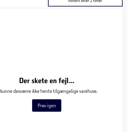
Afhent efter 2 timer
Der skete en fejl...
 kunne desværre ikke hente tilgængelige varehuse.
Prøv igen