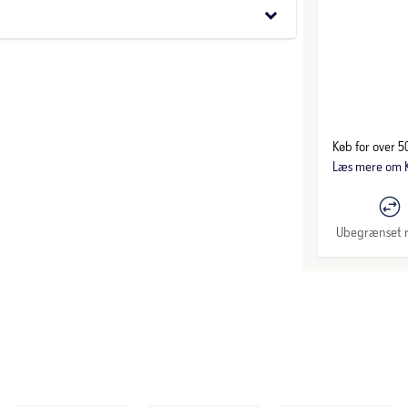
keyboard_arrow_down
Køb for over 50
Læs mere om K
Ubegrænset r