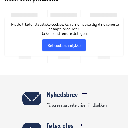
ikke behøver at holde sig tilbage og nøjes med at prøve
enkelte varianter. Essence vil gerne give kunderne
mulighed for udtrykke sig igennem kreativitet, leg og
Hvis du tillader statistiske cookies, kan vi nemt vise dig dine seneste
eksperimenter med hele deres sortiment, som rummer alt
besøgte produkter.
fra lipgloss og øjenskygge til neglelak i alle regnbuens
Du kan altid ændre det igen.
farver.
Ret cookie samtykke
Nyhedsbrev
Få vores skarpeste priser i indbakken
føtex plus