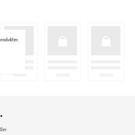
produkter.
dler