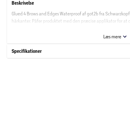
Beskrivelse
Glued 4 Brows and Edges Waterproof af got2b fra Schwarzkopf e
hårkanter. Påfør produktet med den præcise applikator for at o
detaljer med Glued 4 Brows and Edges af got2b fra Schwarzkop
Læs mere
Om Schwarzkopf
Specifikationer
Schwarzkopf har eksisteret i mere end 100 år – og du finder de
Hos Schwarzkopf har de fokus på kvalitet, ekspertise og innova
serier som Blonde, Poly Swing, Gliss og Brilliance, hvor du finde
når det gælder hårfarve, shampoo, styling og hårpleje.