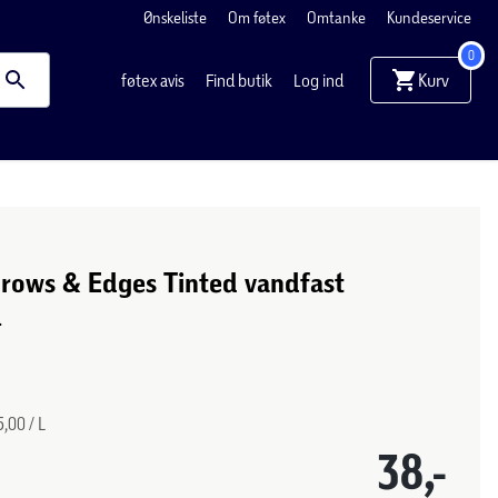
Ønskeliste
Om føtex
Omtanke
Kundeservice
0
Kurv
føtex avis
Find butik
Log ind
Brows & Edges Tinted vandfast
l
,00 / L
38,-