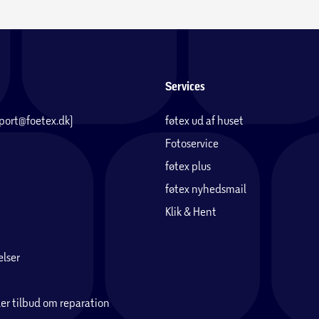
Services
pport@foetex.dk)
føtex ud af huset
Fotoservice
føtex plus
føtex nyhedsmail
Klik & Hent
lser
er tilbud om reparation