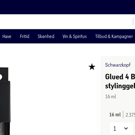
Have
Fritid
Skønhed
Vin & Spiritus
Tilbud & Kampagner
Schwarzkopf
Glued 4 
stylingge
16 ml
16 ml
2.375
1