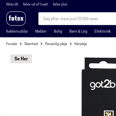
føtex.dk
føtex ud af huset
føtex plus
mere end 35.000 varer
Køkkenudstyr
Møbler
Bolig
Børn & Leg
Elektronik
Forside
Skønhed
Personlig pleje
Hårpleje
Se 
Her