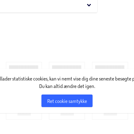
keyboard_arrow_down
samtaler i gang.
pmærksomhed, bekymringer, drømme, værdier +
er på trivsel i parforholdet.
illader statistiske cookies, kan vi nemt vise dig dine seneste besøgte 
Du kan altid ændre det igen.
Ret cookie samtykke