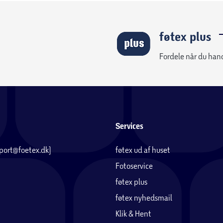
føtex plus
Fordele når du han
Services
pport@foetex.dk)
føtex ud af huset
Fotoservice
føtex plus
føtex nyhedsmail
Klik & Hent