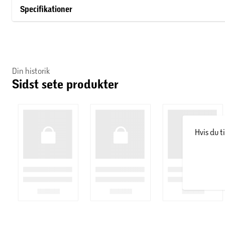
Specifikationer
Hvert kort har et emne og tre spørgsmål, der hjælper de gode 
Emner: Tillid, selvværd, lyst, vaner, samarbejde, berøring, o
mange flere.
Din historik
Sidst sete produkter
Udviklet sammen med Center for Famileudvikling, der er ekspert
Spillet har ikke max antal spillere.
Hvis du t