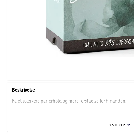
Beskrivelse
Få et stærkere parforhold og mere forståelse for hinanden.
90 samtalekort om parforholdets glæder og udfordringer. For par
Læs mere
Fem kategorier: Det inderste, Vores hverdag, Tæt på, Go’ sex og