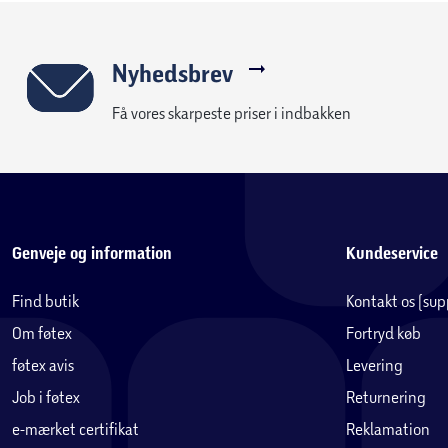
Nyhedsbrev
Få vores skarpeste priser i indbakken
Genveje og information
Kundeservice
Find butik
Kontakt os (su
Om føtex
Fortryd køb
føtex avis
Levering
Job i føtex
Returnering
e-mærket certifikat
Reklamation