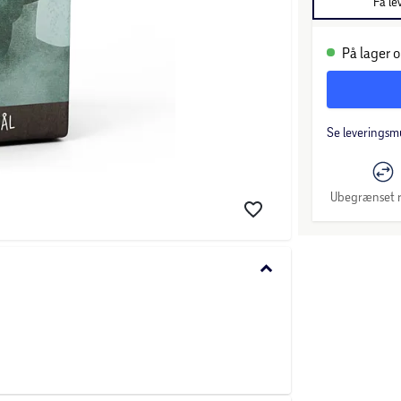
Få le
På lager o
Se leveringsm
Ubegrænset r
keyboard_arrow_down
 i alle aldre.
 Fælles retning.