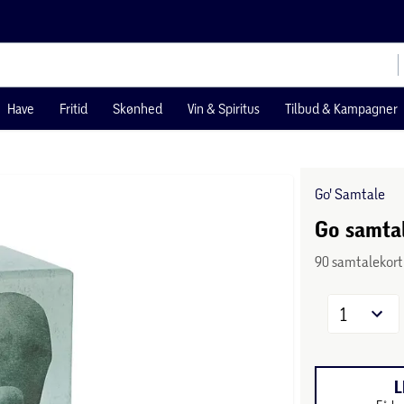
Have
Fritid
Skønhed
Vin & Spiritus
Tilbud & Kampagner
Go' Samtale
Go samta
90 samtalekort
1
L