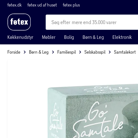
føtex.dk
føtex ud af huset
føtex plus
mere end 35.000 varer
Køkkenudstyr
Møbler
Bolig
Børn & Leg
Elektronik
Forside
Børn & Leg
Familiespil
Selskabsspil
Samtalekort