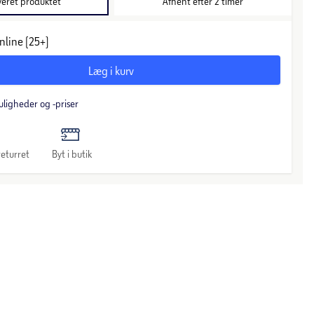
veret produktet
Afhent efter 2 timer
nline (25+)
Læg i kurv
uligheder og -priser
eturret
Byt i butik