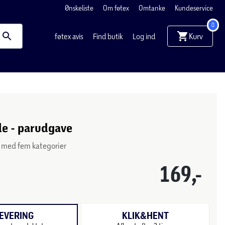
Ønskeliste
Om føtex
Omtanke
Kundeservice
0
Kurv
føtex avis
Find butik
Log ind
le - parudgave
 med fem kategorier
169,-
EVERING
KLIK&HENT