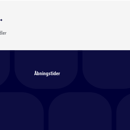
dler
Åbningstider