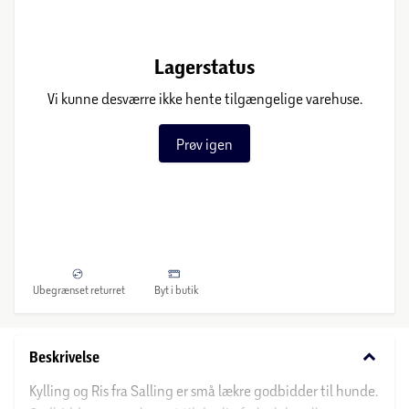
Lagerstatus
Vi kunne desværre ikke hente tilgængelige varehuse.
Prøv igen
Ubegrænset returret
Byt i butik
keyboard_arrow_down
Beskrivelse
Kylling og Ris fra Salling er små lækre godbidder til hunde.