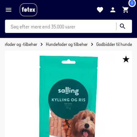
0
mere end 35.000 varer
yrefoder og -tilbehør
Hundefoder og tilbehør
Godbidder til hunde