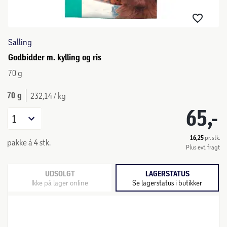
Salling
Godbidder m. kylling og ris
70 g
70 g
232,14 / kg
65,-
1
16,25
pr. stk.
pakke á 4 stk.
Plus evt. fragt
UDSOLGT
LAGERSTATUS
Ikke på lager online
Se lagerstatus i butikker