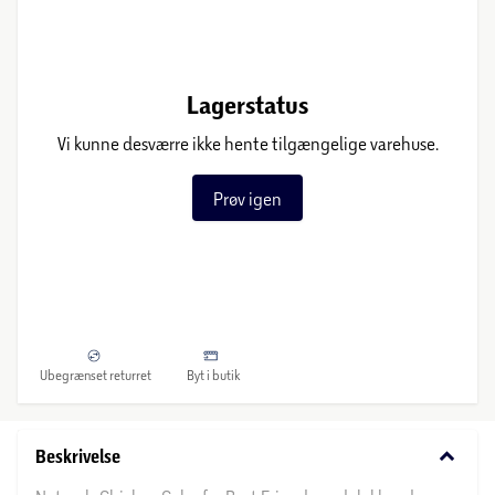
Lagerstatus
Vi kunne desværre ikke hente tilgængelige varehuse.
Prøv igen
Ubegrænset returret
Byt i butik
keyboard_arrow_down
Beskrivelse