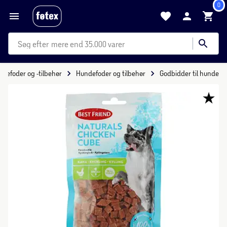
0
mere end 35.000 varer
yrefoder og -tilbehør
Hundefoder og tilbehør
Godbidder til hunde