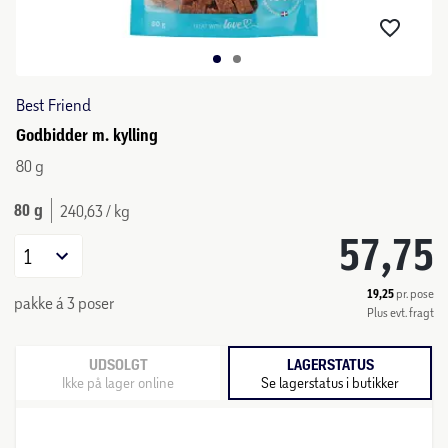
Best Friend
Godbidder m. kylling
80 g
80 g
240,63 / kg
57,75
1
19,25
pr. pose
pakke á 3 poser
Plus evt. fragt
UDSOLGT
LAGERSTATUS
Ikke på lager online
Se lagerstatus i butikker