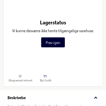
Lagerstatus
Vi kunne desværre ikke hente tilgængelige varehuse.
Prøv igen
Ubegrænset returret
Byt i butik
keyboard_arrow_down
Beskrivelse