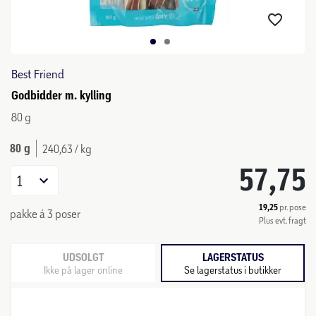
Best Friend
Godbidder m. kylling
80 g
80 g
240,63 / kg
57,75
1
19,25
pr. pose
pakke á 3 poser
Plus evt. fragt
UDSOLGT
LAGERSTATUS
Ikke på lager online
Se lagerstatus i butikker