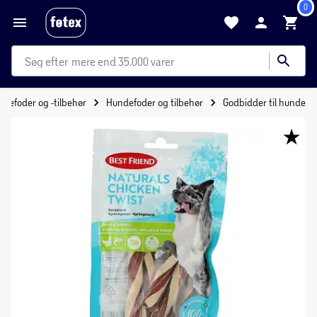
0
mere end 35.000 varer
yrefoder og -tilbehør
Hundefoder og tilbehør
Godbidder til hunde