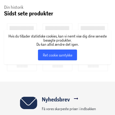
der er udviklet, designet og opkaldt efter vores
Din historik
Sidst sete produkter
grundlægger Herman Salling. Salling-serien er
hverdagsvarer af god kvalitet til gode priser. I serien finder
du alt fra dåsetomater, pålæg og toiletpapir – til dyremad
og boligtilbehør. Det er attraktive og ordentlige varer, med
Hvis du tillader statistiske cookies, kan vi nemt vise dig dine seneste
en kvalitet, der hverken koster for lidt eller for meget.
besøgte produkter.
Salling finder du kun på hylderne i Salling Groups
Du kan altid ændre det igen.
tilhørende supermarkeder.
Ret cookie samtykke
Nyhedsbrev
Få vores skarpeste priser i indbakken