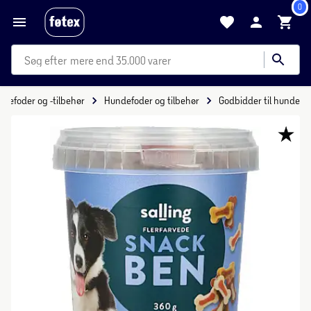
0
mere end 35.000 varer
yrefoder og -tilbehør
Hundefoder og tilbehør
Godbidder til hunde