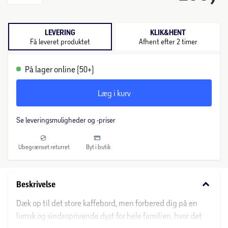
LEVERING
KLIK&HENT
Få leveret produktet
Afhent efter 2 timer
På lager online (50+)
Læg i kurv
Se leveringsmuligheder og -priser
Ubegrænset returret
Byt i butik
keyboard_arrow_down
Beskrivelse
Dæk op til det store kaffebord, men forbered dig på en
lumsk og sindsoprivende dyst for hele familien, hvor det