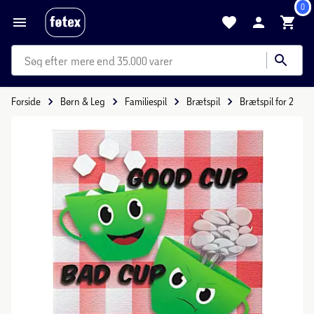
0
mere end 35.000 varer
Forside
Børn & Leg
Familiespil
Brætspil
Brætspil for 2