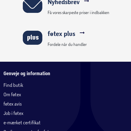
Nyhedsbrev
Få vores skarpeste priser i indbakken
føtex plus
Fordele når du handler
Genveje og information
Find butik
Om føtex
føtex avis
Job i føtex
e-mærket certifikat