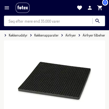
0
mere end 35.000 varer
de
Køkkenudstyr
Køkkenapparater
Airfryer
Airfryer tilbehør