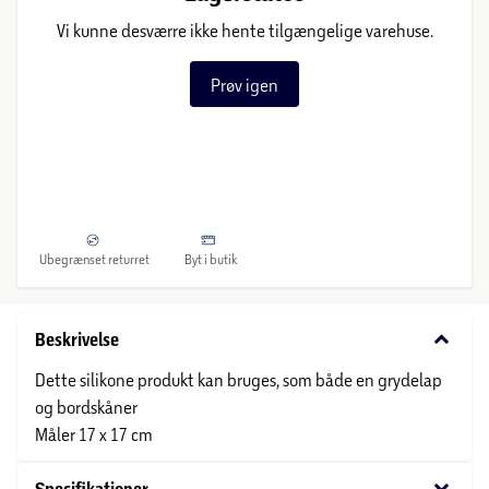
Vi kunne desværre ikke hente tilgængelige varehuse.
Prøv igen
Ubegrænset returret
Byt i butik
keyboard_arrow_down
Beskrivelse
Dette silikone produkt kan bruges, som både en grydelap
og bordskåner
Måler 17 x 17 cm
keyboard_arrow_down