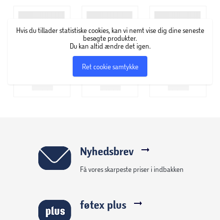
Målstørrelse: 180 x 120 x 60 cm
Kraftig stålramme med stabil konstruktion og en
Hvis du tillader statistiske cookies, kan vi nemt vise dig dine seneste
diameter på Ø68 mm
besøgte produkter.
Du kan altid ændre det igen.
Bagstivere for ekstra stabilitet
Ret cookie samtykke
Velegnet til træning af skud, afleveringer og
præcision
Net i polyethylen (PE) med 1,75 mm trådtykkelse
Fastgøres til underlaget med stålpløkker
Nyhedsbrev
Få vores skarpeste priser i indbakken
Samles ved hjælp af medfølgende
samlevejledning
føtex plus
Egnet til brug i haven, skolegården eller på