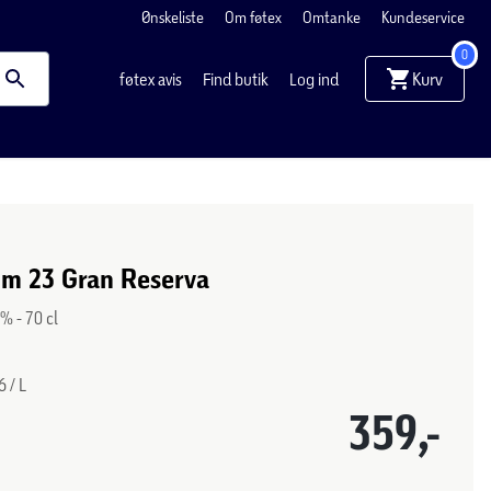
Ønskeliste
Om føtex
Omtanke
Kundeservice
0
Kurv
føtex avis
Find butik
Log ind
om 23 Gran Reserva
% - 70 cl
 / L
359,-