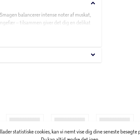
keyboard_arrow_down
 Smagen balancerer intense noter af muskat,
 ingefær – tilsammen giver det dig en delikat
nhver anledning lidt mere smagfuld og festlig.
keyboard_arrow_down
illader statistiske cookies, kan vi nemt vise dig dine seneste besøgte 
Du kan altid ændre det igen.