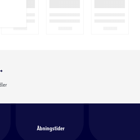
dler
Åbningstider