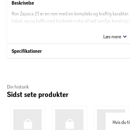
Beskrivelse
Ron Zapaca 23 er en rom med en kompleks og kraftig karakter.
tobak, eg og kaffe med krydrede noter af sød vanilje, kanel og
smagsoplevelse. Brug den i drinks og cocktails, som kan gøre e
Læs mere
Specifikationer
Din historik
Sidst sete produkter
Hvis du t