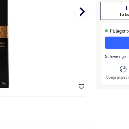
keyboard_arrow_right
L
Få le
På lager o
Se leveringsm
Ubegrænset r