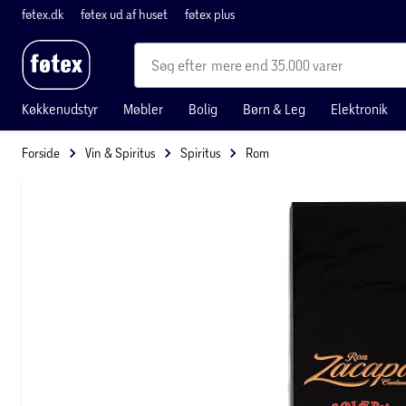
føtex.dk
føtex ud af huset
føtex plus
mere end 35.000 varer
Køkkenudstyr
Møbler
Bolig
Børn & Leg
Elektronik
Forside
Vin & Spiritus
Spiritus
Rom