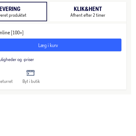
EVERING
KLIK&HENT
veret produktet
Afhent efter 2 timer
nline (100+)
Læg i kurv
uligheder og -priser
eturret
Byt i butik