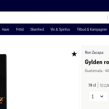
Have
Fritid
Skønhed
Vin & Spiritus
Tilbud & Kampagner
Ron Zacapa
Gylden r
Guatemala - 40
70 cl
512,86
1